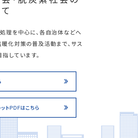
けて
正処理を中心に、各⾃治体などへ
温暖化対策の普及活動まで、サス
⽬指しています。
ら
ットPDFはこちら