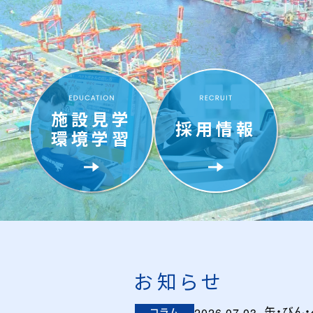
施設見学
採用情報
環境学習
お知らせ
缶・びん
コラム
2026.07.03