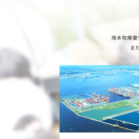
南本牧廃棄
ま