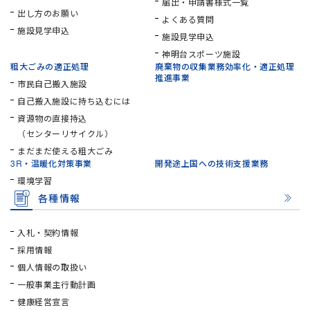
届出・申請書様式一覧
出し方のお願い
よくある質問
施設見学申込
施設見学申込
神明台スポーツ施設
粗大ごみの適正処理
廃棄物の収集業務効率化・
適正処理
推進事業
市民自己搬入施設
自己搬入施設に持ち込むには
資源物の直接持込
（センターリサイクル）
まだまだ使える粗大ごみ
3R・温暖化対策事業
開発途上国への技術支援業務
環境学習
各種情報
入札・契約情報
採用情報
個人情報の取扱い
一般事業主行動計画
健康経営宣言