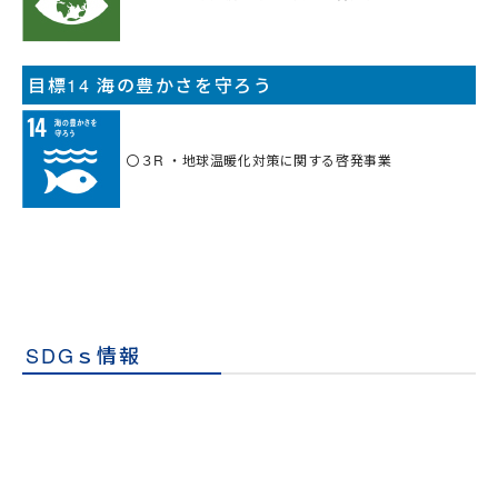
目標14 海の豊かさを守ろう
〇３R ・地球温暖化対策に関する啓発事業
SDGｓ情報