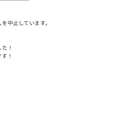
入を中止しています。
した！
です！