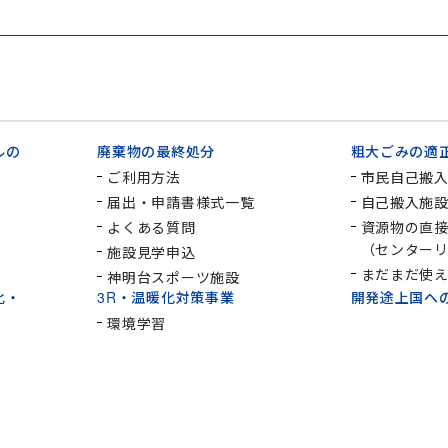
ルの
廃棄物の最終処分
粗大ごみの適
ご利用方法
市民自己搬
届出・申請書様式一覧
自己搬入施
よくある質問
資源物の直
（センター
施設見学申込
まだまだ使
神明台スポーツ施設
化・
3R・温暖化対策事業
開発途上国へ
環境学習