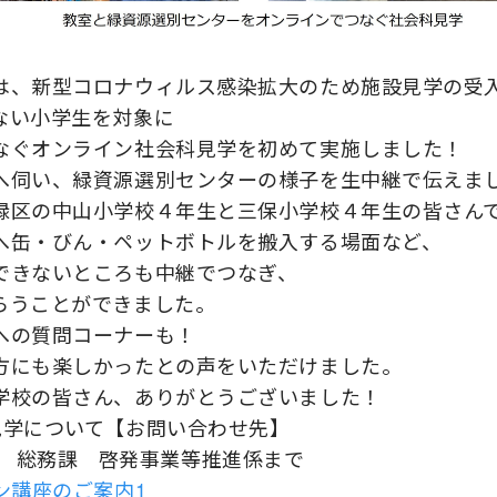
は、新型コロナウィルス感染拡大のため施設見学の受
ない小学生を対象に
なぐオンライン社会科見学を初めて実施しました！
へ伺い、緑資源選別センターの様子を生中継で伝えま
緑区の中山小学校４年生と三保小学校４年生の皆さん
へ缶・びん・ペットボトルを搬入する場面など、
できないところも中継でつなぎ、
らうことができました。
への質問コーナーも！
方にも楽しかったとの声をいただけました。
学校の皆さん、ありがとうございました！
見学について【お問い合わせ先】
2021 総務課 啓発事業等推進係まで
ン講座のご案内1