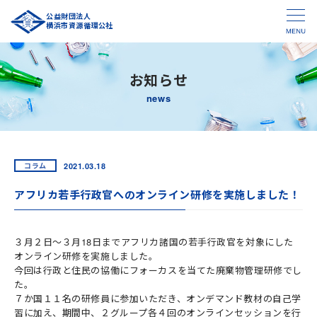
公益財団法人
横浜市資源循環公社
お知らせ
news
2021.03.18
コラム
アフリカ若手行政官へのオンライン研修を実施しました！
３月２日～３月18日までアフリカ諸国の若手行政官を対象にした
オンライン研修を実施しました。
今回は行政と住民の協働にフォーカスを当てた廃棄物管理研修でし
た。
７か国１１名の研修員に参加いただき、オンデマンド教材の自己学
習に加え、期間中、２グループ各４回のオンラインセッションを行