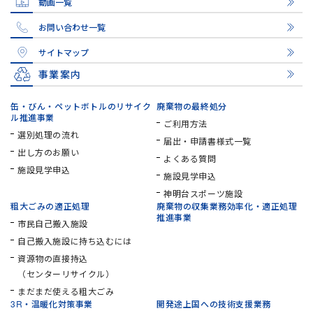
動画一覧
お問い合わせ一覧
サイトマップ
事業案内
缶・びん・ペットボトルの
リサイク
廃棄物の最終処分
ル推進事業
ご利用方法
選別処理の流れ
届出・申請書様式一覧
出し方のお願い
よくある質問
施設見学申込
施設見学申込
神明台スポーツ施設
粗大ごみの適正処理
廃棄物の収集業務効率化・
適正処理
推進事業
市民自己搬入施設
自己搬入施設に持ち込むには
資源物の直接持込
（センターリサイクル）
まだまだ使える粗大ごみ
3R・温暖化対策事業
開発途上国への技術支援業務